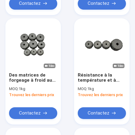
Contactez
Contactez
Des matrices de
Résistance à la
forgeage à froid au
température et à
carbure de tungstène
l'usure des moules à
MOQ:
1kg
MOQ:
1kg
personnalisées pour
vis pour matériaux en
Trouvez les derniers prix
Trouvez les derniers prix
des résultats de
acier
forgeage à froid
précis et durables
Contactez
Contactez