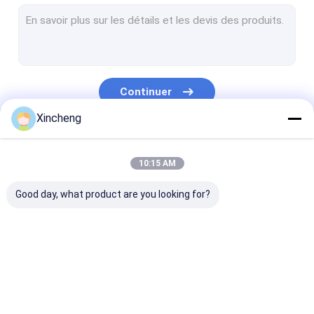
Barre en spirale de carbure
Bandes de carbure de tungstène
Blé de carbure cimenté
Continuer
Forage à canon à carbure
Xincheng
Pièces de carbure de tungstène
Nos Catégories
Boule de carbure de tungstène
10:15 AM
Pièces non standard pour carbure
Good day, what product are you looking for?
autres appareils pour la fabrication des produits du noyau ou 
Moule pour fixations
Barres de carbure
Carbure de
Détecteurs de
La commande numérique par ordinateur de carbure s'insère
cimenté
tungstène Rod
carbure à froi