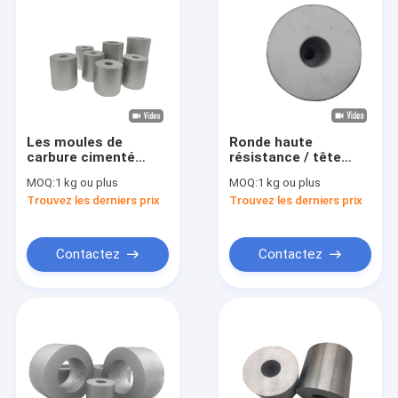
Les moules de
Ronde haute
carbure cimenté
résistance / tête
personnalisés /
froide matériau en
MOQ:
1 kg ou plus
MOQ:
1 kg ou plus
moulage à froid pour
blanc pour la
Trouvez les derniers prix
Trouvez les derniers prix
une durabilité et une
température et la
précision améliorées
résistance à l'usure
Contactez
Contactez
À la maison
Produits
À propos de nous