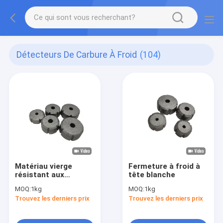
Détecteurs De Carbure À Froid
(104)
Matériau vierge
Fermeture à froid à
résistant aux
tête blanche
températures
MOQ:
1kg
MOQ:
1kg
élevées pour la
Trouvez les derniers prix
Trouvez les derniers prix
fabrication de
moules de fixation