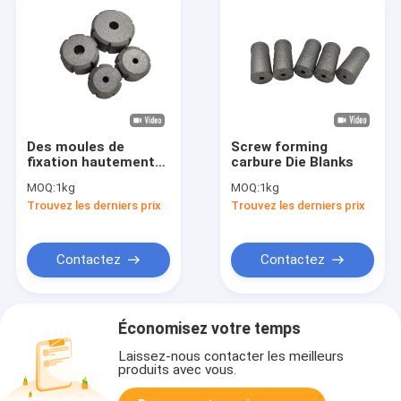
Des moules de
Screw forming
fixation hautement
carbure Die Blanks
résistants
MOQ:
1kg
MOQ:
1kg
personnalisables
Trouvez les derniers prix
Trouvez les derniers prix
pour une longue
durée de vie et une
compatibilité avec le
cuivre
Contactez
Contactez
Économisez votre temps
Laissez-nous contacter les meilleurs
produits avec vous.