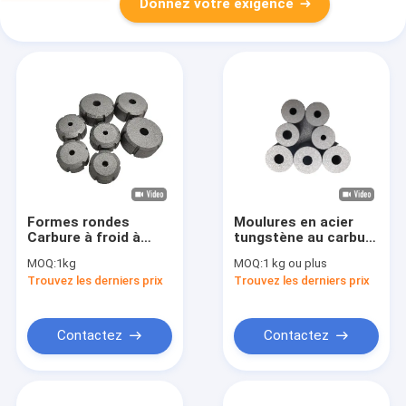
Donnez votre exigence
Formes rondes
Moulures en acier
Carbure à froid à
tungstène au carbure
l'épreuve de la
cimenté pour la
MOQ:
1kg
MOQ:
1 kg ou plus
température Durable
fabrication de vis sur
Trouvez les derniers prix
Trouvez les derniers prix
supérieur
mesure
Contactez
Contactez