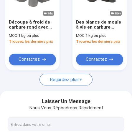
Visite de l'usine
Contrôle de la qualité
Découpe à froid de
Des blancs de moule
carbure rond avec
à vis en carbure
Nouvelles
une résistance à la
cimenté de haute
MOQ:
1 kg ou plus
MOQ:
1 kg ou plus
température et une
qualité sur mesure
Trouvez les derniers prix
Trouvez les derniers prix
durabilité améliorées
Demandez un devis
Contactez
Contactez
Barres de carbure cimenté
Regardez plus
Carbure de tungstène Rod
Détecteurs de carbure à froid
Laisser Un Message
Nous Vous Répondrons Rapidement
Rameau T de carbure
Barre de carbure avec trou de liquide de refroidissement