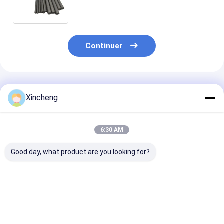
fraisage
Continuer
Produits Recommandés
Xincheng
6:30 AM
Good day, what product are you looking for?
Plaquette carbure
CNMG 120408 Insert
Fraise en bout
CNMG 160412 PM,
de carbure à forme
carbure HRC5
forme diamant 80 °,
de diamant à 80°,
revêtement cu
géométrie de coupe
conception à double
brun
négative pour un
face et râteau
Meilleur prix
Meilleur prix
Meilleur p