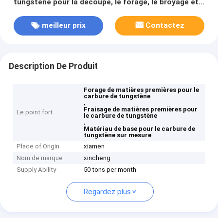
tungstène pour la découpe, le forage, le broyage et
le fraisage
meilleur prix
Contactez
Description De Produit
Forage de matières premières pour le
carbure de tungstène
,
Fraisage de matières premières pour
Le point fort
le carbure de tungstène
,
Matériau de base pour le carbure de
tungstène sur mesure
Place of Origin
xiamen
Nom de marque
xincheng
Supply Ability
50 tons per month
Regardez plus